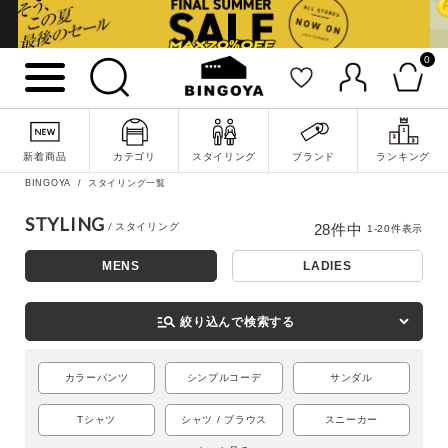
0
新着商品
カテゴリ
スタイリング
ブランド
ランキング
BINGOYA
スタイリング一覧
STYLING
28
件中
1
-
20
件表示
MENS
LADIES
詳細検索
manage_search
絞り込んで検索する
カラーパンツ
シンプルコーデ
サンダル
Tシャツ
シャツ / ブラウス
スニーカー