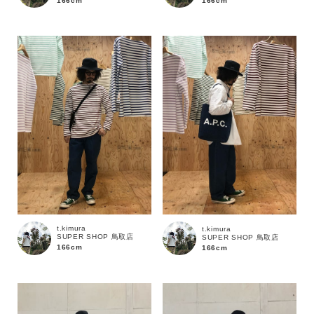
166cm
166cm
価格
～
商品タイプ
通常商品
予約商品
セール価格
WEB限定
在庫
t.kimura
t.kimura
SUPER SHOP 鳥取店
SUPER SHOP 鳥取店
在庫あり
在庫なし含む
166cm
166cm