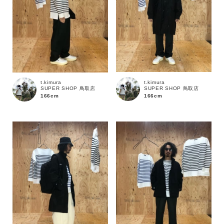
t.kimura
t.kimura
SUPER SHOP 鳥取店
SUPER SHOP 鳥取店
166cm
166cm