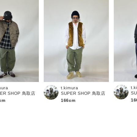
t.
mura
t.kimura
S
PER SHOP 鳥取店
SUPER SHOP 鳥取店
16
cm
166cm