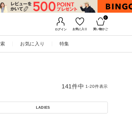
0
お気に入り
買い物かご
ログイン
検索
お気に入り
特集
141
件中
1
-
20
件表示
LADIES
BINGOYAについて