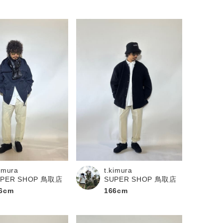
kimura
t.kimura
UPER SHOP 鳥取店
SUPER SHOP 鳥取店
6cm
166cm