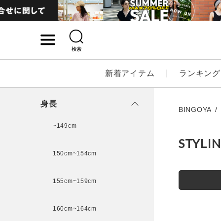
検索
詳細検索
新着アイテム
ランキング
キーワード
身長
BINGOYA
~149cm
STYLI
性別
150cm~154cm
MENS
LADI
155cm~159cm
カテゴリ
160cm~164cm