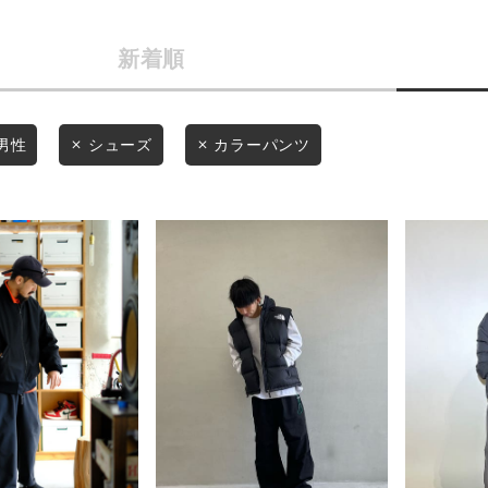
商品タイプ
条件絞り込み検索
新着順
通常商品
カテゴリから探す
スタイリングから探す
セール価格
男性
シューズ
カラーパンツ
ブランドから探す
WEB限定アイテムを探す
在庫
履き比べ可能商品から探す
在庫あり
お知らせ・ご利用ガイド
お知らせ
この条件で絞り込む
ご利用ガイド
ギフトラッピング