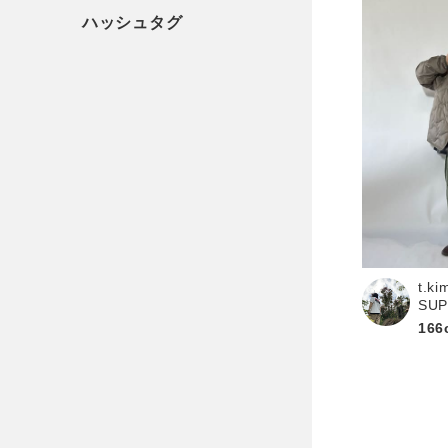
t.ki
SU
166