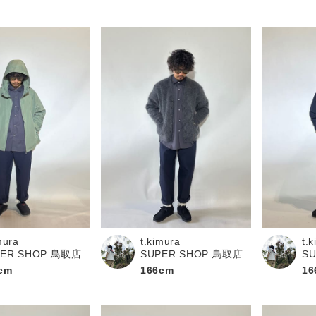
mura
t.kimura
t.
PER SHOP 鳥取店
SUPER SHOP 鳥取店
S
cm
166cm
16