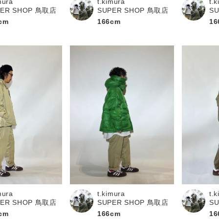
mura
t.kimura
t.
PER SHOP 鳥取店
SUPER SHOP 鳥取店
S
cm
166cm
16
mura
t.
t.kimura
PER SHOP 鳥取店
S
SUPER SHOP 鳥取店
cm
16
166cm