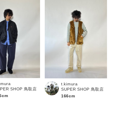
kimura
t.kimura
UPER SHOP 鳥取店
SUPER SHOP 鳥取店
6cm
166cm