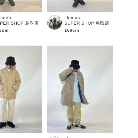
kimura
t.kimura
UPER SHOP 鳥取店
SUPER SHOP 鳥取店
6cm
166cm