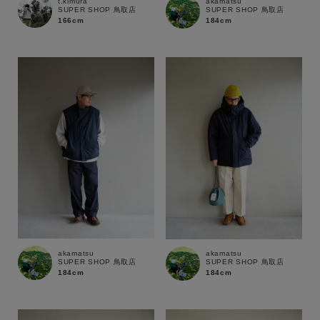
t.kimura
akamatsu
SUPER SHOP 鳥取店
SUPER SHOP 鳥取店
166cm
184cm
akamatsu
akamatsu
SUPER SHOP 鳥取店
SUPER SHOP 鳥取店
184cm
184cm
キーワード