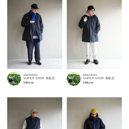
性別
MENS
LADIES
KIDS
カテゴリ
サイズ
akamatsu
akamatsu
SUPER SHOP 鳥取店
SUPER SHOP 鳥取店
ブランド
184cm
184cm