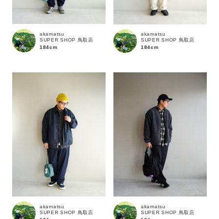
akamatsu
akamatsu
SUPER SHOP 鳥取店
SUPER SHOP 鳥取店
184cm
184cm
カラー
akamatsu
akamatsu
SUPER SHOP 鳥取店
SUPER SHOP 鳥取店