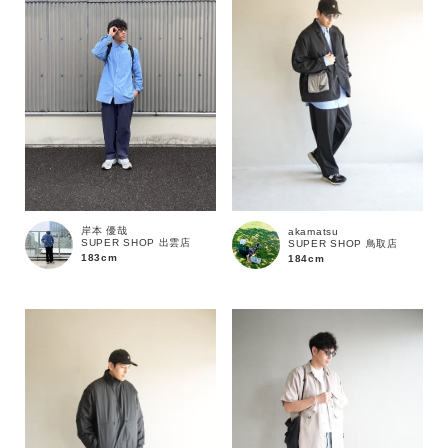
岸本 優哉
akamatsu
SUPER SHOP 出雲店
SUPER SHOP 鳥取店
183cm
184cm