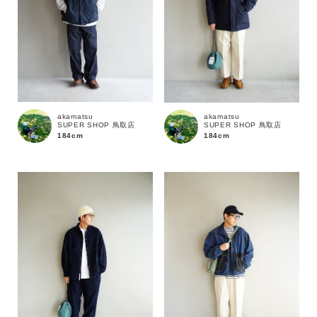
akamatsu
akamatsu
SUPER SHOP 鳥取店
SUPER SHOP 鳥取店
184cm
184cm