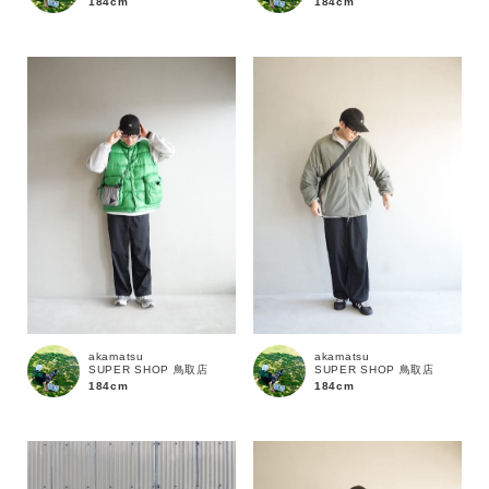
184cm
184cm
価格
～
商品タイプ
通常商品
予約商品
セール価格
WEB限定
在庫
akamatsu
akamatsu
SUPER SHOP 鳥取店
SUPER SHOP 鳥取店
在庫あり
在庫なし含む
184cm
184cm