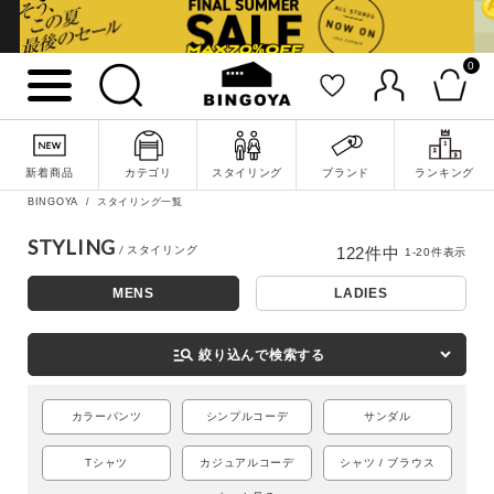
0
新着商品
カテゴリ
スタイリング
ブランド
ランキング
BINGOYA
スタイリング一覧
STYLING
122
件中
1
-
20
件表示
MENS
LADIES
詳細検索
manage_search
絞り込んで検索する
カラーパンツ
シンプルコーデ
サンダル
Tシャツ
カジュアルコーデ
シャツ / ブラウス