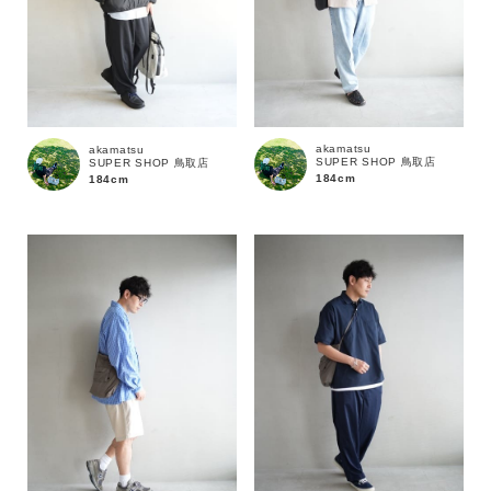
akamatsu
akamatsu
SUPER SHOP 鳥取店
SUPER SHOP 鳥取店
184cm
184cm