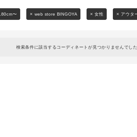
スタイリングから探す
商品タイプ
ブランドから探す
180cm〜
web store BINGOYA
女性
アウタ
通常商品
WEB限定アイテムを探す
履き比べ可能商品から探す
セール価格
検索条件に該当するコーディネートが見つかりませんでした
お知らせ・ご利用ガイド
在庫
お知らせ
在庫あり
ご利用ガイド
ギフトラッピング
お問い合わせ
この条件で絞り込む