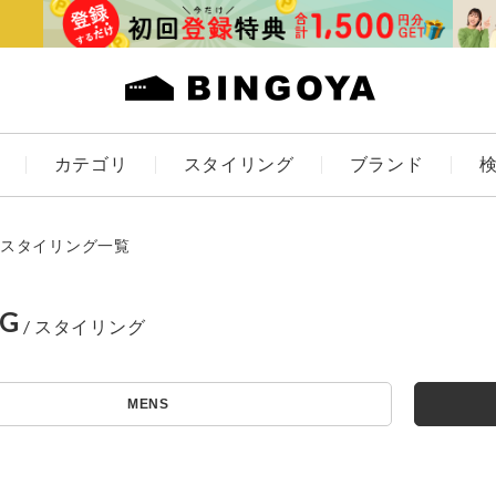
カテゴリ
スタイリング
ブランド
カラー
スタイリング一覧
NG
アイテムを探す
ES
KIDS
MENS
価格
条件絞り込み検索
カテゴリから探す
～