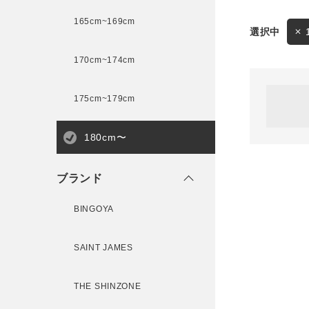
165cm~169cm
サイズ
170cm~174cm
ゲスト
様
175cm~179cm
ブランド
180cm〜
ログイン / マイページ
ブランド
お気に入りアイテム
BINGOYA
注文履歴
SAINT JAMES
新規会員登録
THE SHINZONE