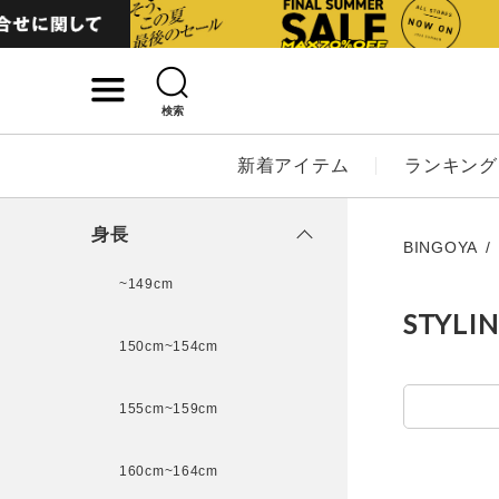
検索
詳細検索
新着アイテム
ランキング
キーワード
身長
BINGOYA
~149cm
STYLI
性別
150cm~154cm
MENS
LADI
155cm~159cm
カテゴリ
160cm~164cm