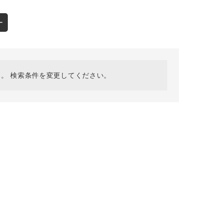
採用情報
ギフトカード
ー
予約商品
WEB限定
。 検索条件を変更してください。
在庫なし含む
BINGOYA
無料公式アプリダウンロード