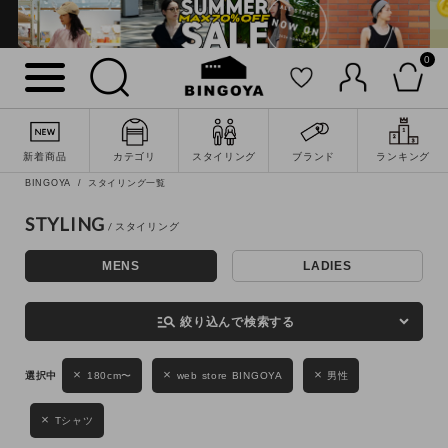
0
詳細検索
新着商品
カテゴリ
スタイリング
ブランド
ランキング
BINGOYA
スタイリング一覧
STYLING
MENS
LADIES
キーワード
manage_search
絞り込んで検索する
性別
180cm〜
web store BINGOYA
男性
MENS
LADIES
KIDS
Tシャツ