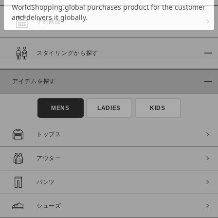
予約商品
価格
スタイリングから探す
～
アイテムを探す
商品タイプ
通常商品
予約商品
MENS
LADIES
KIDS
セール価格
WEB限定
トップス
在庫
アウター
在庫あり
在庫なし含む
パンツ
シューズ