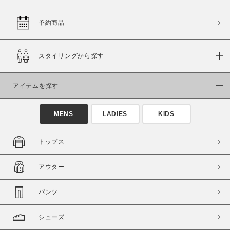
予約商品
価格
スタイリングから探す
～
アイテムを探す
商品タイプ
通常商品
予約商品
MENS
LADIES
KIDS
セール価格
WEB限定
トップス
在庫
アウター
在庫あり
在庫なし含む
パンツ
シューズ