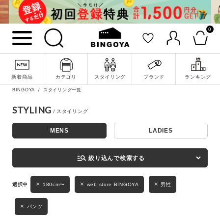
0
詳細検索
新着商品
カテゴリ
スタイリング
ブランド
ランキング
BINGOYA
スタイリング一覧
STYLING
MENS
LADIES
キーワード
manage_search
絞り込んで検索する
性別
180cm〜
web store BINGOYA
男性
MENS
LADIES
KIDS
パンツ