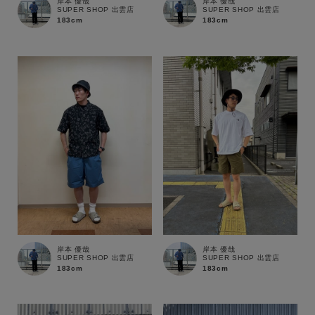
岸本 優哉
岸本 優哉
SUPER SHOP 出雲店
SUPER SHOP 出雲店
183cm
183cm
サイズ
ブランド
岸本 優哉
岸本 優哉
SUPER SHOP 出雲店
SUPER SHOP 出雲店
183cm
183cm