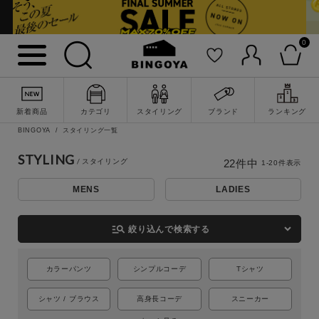
0
新着商品
カテゴリ
スタイリング
ブランド
ランキング
BINGOYA
スタイリング一覧
STYLING
22
件中
1
-
20
件表示
MENS
LADIES
詳細検索
manage_search
絞り込んで検索する
カラーパンツ
シンプルコーデ
Tシャツ
シャツ / ブラウス
高身長コーデ
スニーカー