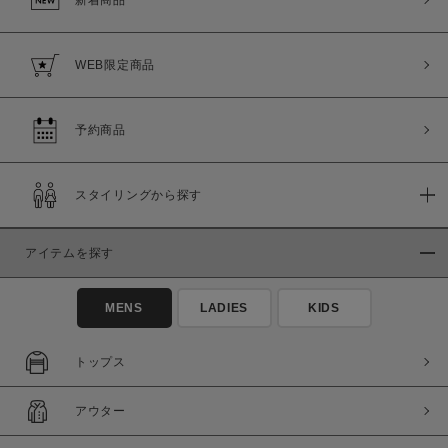
新着商品
WEB限定商品
予約商品
スタイリングから探す
アイテムを探す
MENS
LADIES
KIDS
トップス
アウター