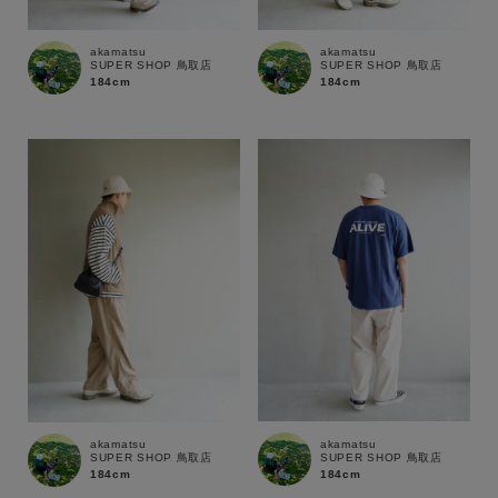
akamatsu
akamatsu
SUPER SHOP 鳥取店
SUPER SHOP 鳥取店
184cm
184cm
キーワード
akamatsu
akamatsu
SUPER SHOP 鳥取店
SUPER SHOP 鳥取店
184cm
184cm