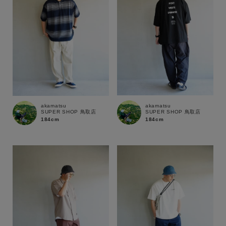
akamatsu
akamatsu
SUPER SHOP 鳥取店
SUPER SHOP 鳥取店
184cm
184cm