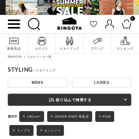
0
詳細検索
新着商品
カテゴリ
スタイリング
ブランド
ランキング
BINGOYA
スタイリング一覧
STYLING
MENS
LADIES
キーワード
manage_search
絞り込んで検索する
性別
180cm〜
SUPER SHOP 鳥取店
KIDS
MENS
LADIES
KIDS
トップス
カットソー