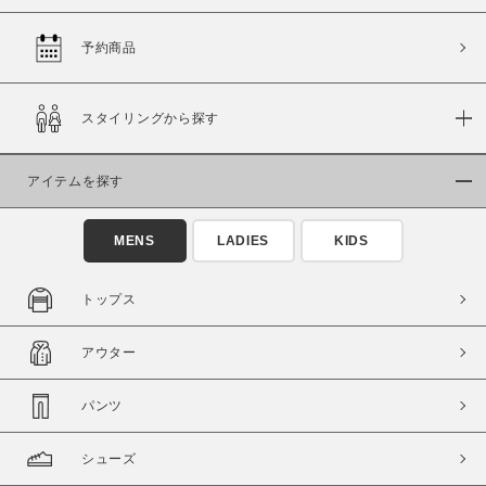
予約商品
価格
スタイリングから探す
～
アイテムを探す
商品タイプ
通常商品
予約商品
MENS
LADIES
KIDS
セール価格
WEB限定
トップス
在庫
アウター
在庫あり
在庫なし含む
パンツ
シューズ