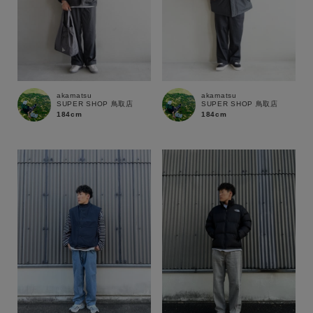
akamatsu
akamatsu
SUPER SHOP 鳥取店
SUPER SHOP 鳥取店
184cm
184cm