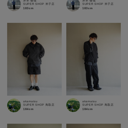
岸本 優哉
岸本 優哉
SUPER SHOP 米子店
SUPER SHOP 米子店
183cm
183cm
akamatsu
akamatsu
SUPER SHOP 鳥取店
SUPER SHOP 鳥取店
184cm
184cm
キーワード