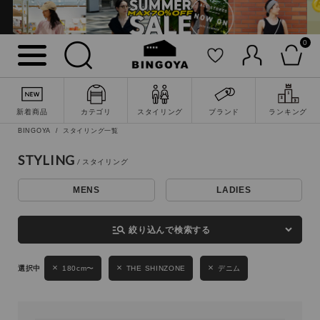
0
詳細検索
新着商品
カテゴリ
スタイリング
ブランド
ランキング
BINGOYA
スタイリング一覧
STYLING
MENS
LADIES
キーワード
manage_search
絞り込んで検索する
性別
180cm〜
THE SHINZONE
デニム
MENS
LADIES
KIDS
カテゴリ