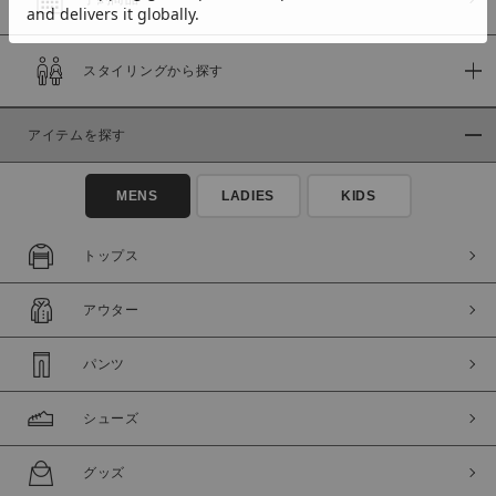
スタイリングから探す
価格
～
アイテムを探す
商品タイプ
MENS
LADIES
KIDS
通常商品
予約商品
セール価格
WEB限定
トップス
在庫
アウター
在庫あり
在庫なし含む
パンツ
シューズ
グッズ