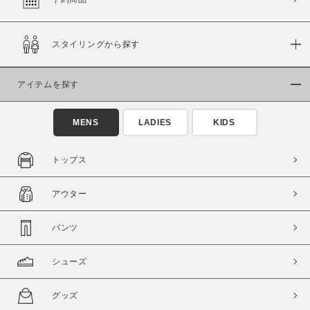
スタイリングから探す
価格
～
アイテムを探す
商品タイプ
MENS
LADIES
KIDS
通常商品
予約商品
セール価格
WEB限定
トップス
在庫
アウター
在庫あり
在庫なし含む
パンツ
シューズ
グッズ