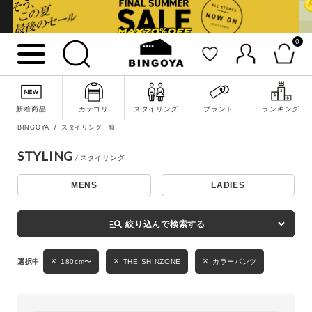
0
詳細検索
新着商品
カテゴリ
スタイリング
ブランド
ランキング
BINGOYA
スタイリング一覧
STYLING
MENS
LADIES
キーワード
manage_search
絞り込んで検索する
性別
180cm〜
THE SHINZONE
カラーパンツ
MENS
LADIES
KIDS
カテゴリ