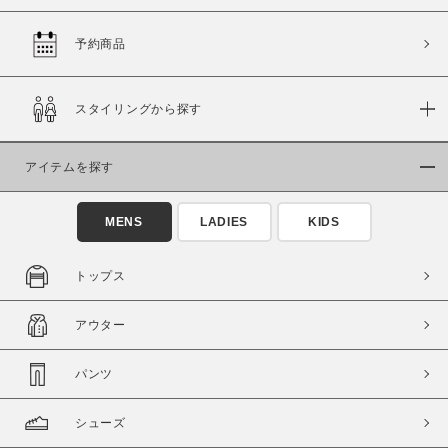
予約商品
価格
スタイリングから探す
～
アイテムを探す
商品タイプ
通常商品
予約商品
MENS
LADIES
KIDS
セール価格
WEB限定
トップス
在庫
アウター
在庫あり
在庫なし含む
パンツ
シューズ