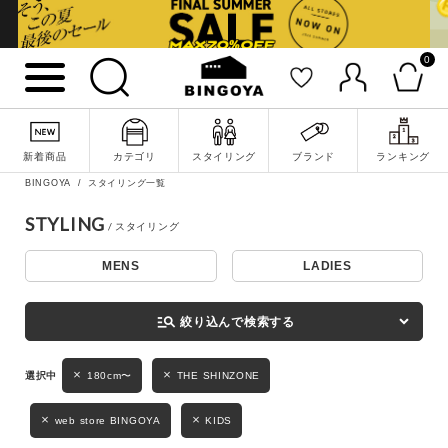
0
詳細検索
新着商品
カテゴリ
スタイリング
ブランド
ランキング
BINGOYA
スタイリング一覧
STYLING
MENS
LADIES
キーワード
manage_search
絞り込んで検索する
性別
180cm〜
THE SHINZONE
MENS
LADIES
KIDS
web store BINGOYA
KIDS