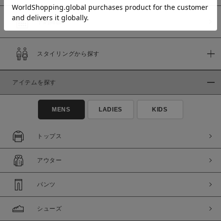
予約商品
価格
スタイリングから探す
～
アイテムを探す
商品タイプ
通常商品
予約商品
MENS
LADIES
KIDS
セール価格
WEB限定
トップス
在庫
アウター
在庫あり
在庫なし含む
パンツ
シューズ