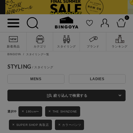
0
詳細検索
新着商品
カテゴリ
スタイリング
ブランド
ランキング
BINGOYA
スタイリング一覧
STYLING
MENS
LADIES
キーワード
manage_search
絞り込んで検索する
性別
180cm〜
THE SHINZONE
MENS
LADIES
KIDS
SUPER SHOP 鳥取店
カラーパンツ