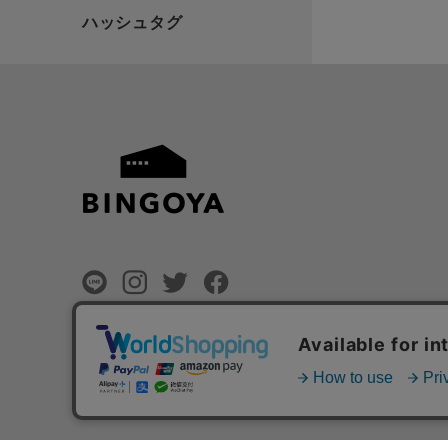
©
BINGOYA Co,.Ltd.