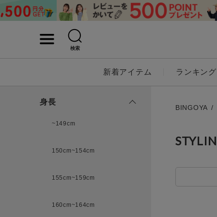
検索
詳細検索
新着アイテム
ランキング
キーワード
身長
BINGOYA
~149cm
STYLI
性別
150cm~154cm
MENS
LADI
155cm~159cm
カテゴリ
160cm~164cm