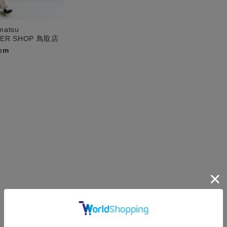
matsu
PER SHOP 鳥取店
cm