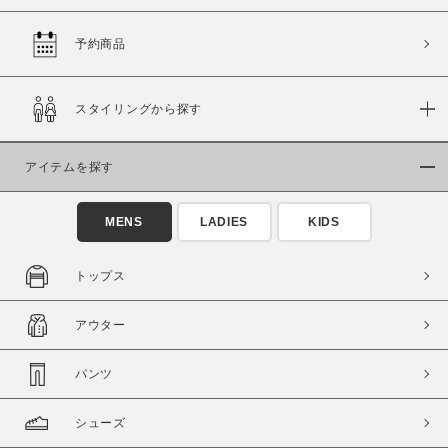
予約商品
価格
スタイリングから探す
～
アイテムを探す
商品タイプ
通常商品
予約商品
MENS
LADIES
KIDS
セール価格
WEB限定
トップス
在庫
アウター
在庫あり
在庫なし含む
パンツ
シューズ