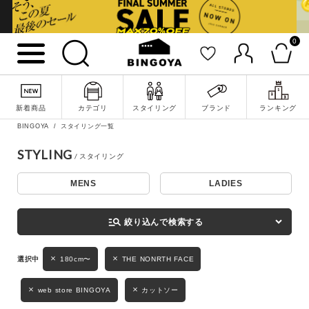
0
詳細検索
新着商品
カテゴリ
スタイリング
ブランド
ランキング
BINGOYA
スタイリング一覧
STYLING
MENS
LADIES
キーワード
manage_search
絞り込んで検索する
性別
180cm〜
THE NONRTH FACE
MENS
LADIES
KIDS
web store BINGOYA
カットソー