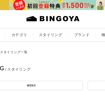
カテゴリ
スタイリング
ブランド
カラー
スタイリング一覧
NG
アイテムを探す
ES
KIDS
MENS
価格
条件絞り込み検索
カテゴリから探す
～