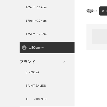
165cm~169cm
サイズ
170cm~174cm
ゲスト
様
175cm~179cm
ブランド
180cm〜
ログイン / マイページ
ブランド
お気に入りアイテム
BINGOYA
注文履歴
SAINT JAMES
新規会員登録
THE SHINZONE