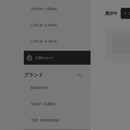
165cm~169cm
サイズ
170cm~174cm
ゲスト
様
175cm~179cm
ブランド
180cm〜
ログイン / マイページ
ブランド
お気に入りアイテム
BINGOYA
注文履歴
SAINT JAMES
新規会員登録
THE SHINZONE