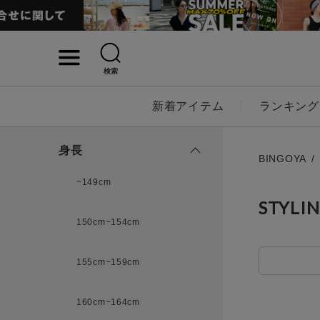
検索
詳細検索
新着アイテム
ランキング
キーワード
身長
BINGOYA
~149cm
STYLI
性別
150cm~154cm
MENS
LADI
155cm~159cm
カテゴリ
160cm~164cm