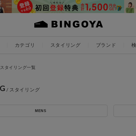
カテゴリ
スタイリング
ブランド
カラー
スタイリング一覧
NG
アイテムを探す
ES
KIDS
MENS
価格
条件絞り込み検索
カテゴリから探す
～