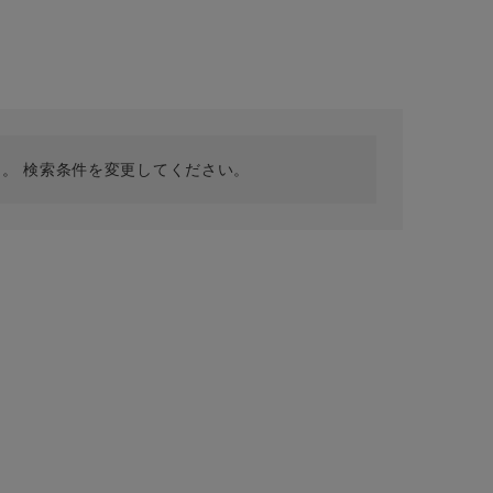
採用情報
ギフトカード
予約商品
WEB限定
。 検索条件を変更してください。
在庫なし含む
BINGOYA
無料公式アプリダウンロード