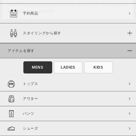
予約商品
価格
スタイリングから探す
～
アイテムを探す
商品タイプ
通常商品
予約商品
MENS
LADIES
KIDS
セール価格
WEB限定
トップス
在庫
アウター
在庫あり
在庫なし含む
パンツ
シューズ