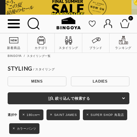
0
詳細検索
新着商品
カテゴリ
スタイリング
ブランド
ランキング
BINGOYA
スタイリング一覧
STYLING
MENS
LADIES
キーワード
manage_search
絞り込んで検索する
性別
180cm〜
SAINT JAMES
SUPER SHOP 鳥取店
MENS
LADIES
KIDS
カラーパンツ