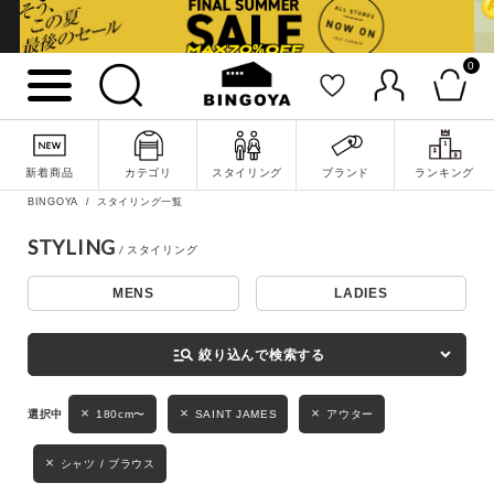
0
詳細検索
新着商品
カテゴリ
スタイリング
ブランド
ランキング
BINGOYA
スタイリング一覧
STYLING
MENS
LADIES
キーワード
manage_search
絞り込んで検索する
性別
180cm〜
SAINT JAMES
アウター
MENS
LADIES
KIDS
シャツ / ブラウス