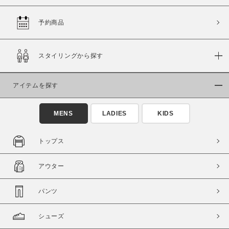
予約商品
価格
スタイリングから探す
～
アイテムを探す
商品タイプ
通常商品
予約商品
MENS
LADIES
KIDS
セール価格
WEB限定
トップス
在庫
アウター
在庫あり
在庫なし含む
パンツ
シューズ