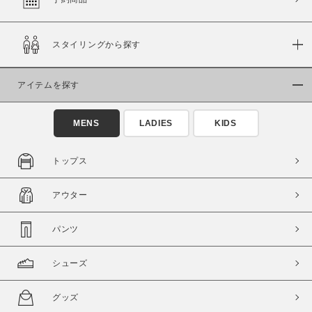
スタイリングから探す
価格
～
アイテムを探す
商品タイプ
MENS
LADIES
KIDS
通常商品
予約商品
セール価格
WEB限定
トップス
在庫
アウター
在庫あり
在庫なし含む
パンツ
シューズ
グッズ