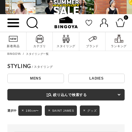
0
詳細検索
新着商品
カテゴリ
スタイリング
ブランド
ランキング
BINGOYA
スタイリング一覧
STYLING
MENS
LADIES
キーワード
manage_search
絞り込んで検索する
性別
180cm〜
SAINT JAMES
グッズ
MENS
LADIES
KIDS
カテゴリ