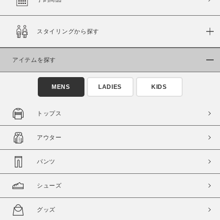
スタイリングから探す
価格
～
アイテムを探す
商品タイプ
MENS
LADIES
KIDS
通常商品
予約商品
セール価格
WEB限定
トップス
在庫
アウター
在庫あり
在庫なし含む
パンツ
シューズ
グッズ