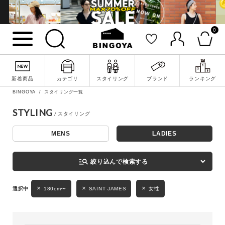
0
詳細検索
新着商品
カテゴリ
スタイリング
ブランド
ランキング
BINGOYA
スタイリング一覧
STYLING
MENS
LADIES
キーワード
manage_search
絞り込んで検索する
性別
180cm〜
SAINT JAMES
女性
MENS
LADIES
KIDS
カテゴリ