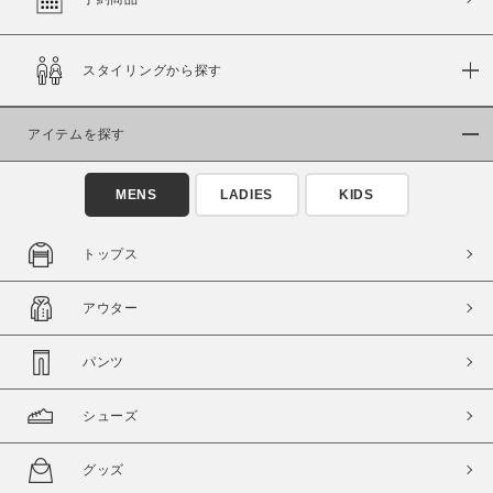
スタイリングから探す
価格
～
アイテムを探す
商品タイプ
MENS
LADIES
KIDS
通常商品
予約商品
セール価格
WEB限定
トップス
在庫
アウター
在庫あり
在庫なし含む
パンツ
シューズ
グッズ