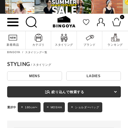
0
詳細検索
新着商品
カテゴリ
スタイリング
ブランド
ランキング
BINGOYA
スタイリング一覧
STYLING
MENS
LADIES
キーワード
manage_search
絞り込んで検索する
性別
180cm〜
MOSHA
ショルダーバッグ
MENS
LADIES
KIDS
カテゴリ