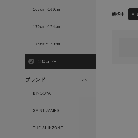
165cm~169cm
サイズ
170cm~174cm
ゲスト
様
175cm~179cm
ブランド
180cm〜
ログイン / マイページ
ブランド
お気に入りアイテム
BINGOYA
注文履歴
SAINT JAMES
新規会員登録
THE SHINZONE