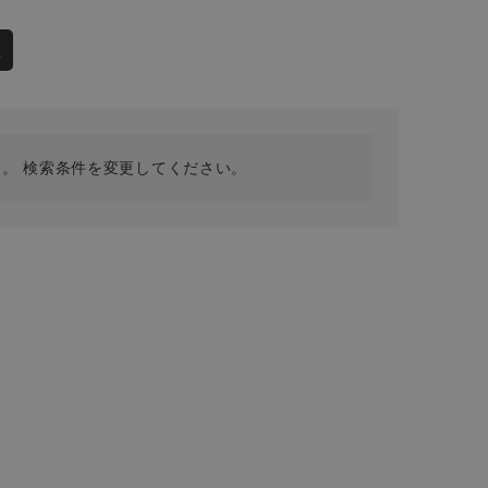
採用情報
ギフトカード
性
予約商品
WEB限定
。 検索条件を変更してください。
在庫なし含む
BINGOYA
無料公式アプリダウンロード