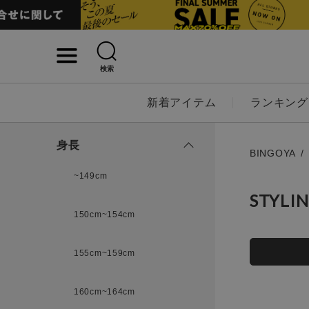
検索
詳細検索
新着アイテム
ランキング
キーワード
身長
BINGOYA
~149cm
STYLI
性別
150cm~154cm
MENS
LADI
155cm~159cm
カテゴリ
160cm~164cm