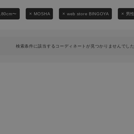
スタイリングから探す
商品タイプ
ブランドから探す
180cm〜
MOSHA
web store BINGOYA
男
通常商品
WEB限定アイテムを探す
履き比べ可能商品から探す
セール価格
検索条件に該当するコーディネートが見つかりませんでした
お知らせ・ご利用ガイド
在庫
お知らせ
在庫あり
ご利用ガイド
ギフトラッピング
お問い合わせ
この条件で絞り込む