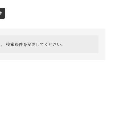
採用情報
ギフトカード
性
予約商品
WEB限定
。 検索条件を変更してください。
在庫なし含む
BINGOYA
無料公式アプリダウンロード