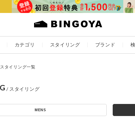
カテゴリ
スタイリング
ブランド
カラー
スタイリング一覧
NG
アイテムを探す
ES
KIDS
MENS
価格
条件絞り込み検索
カテゴリから探す
～