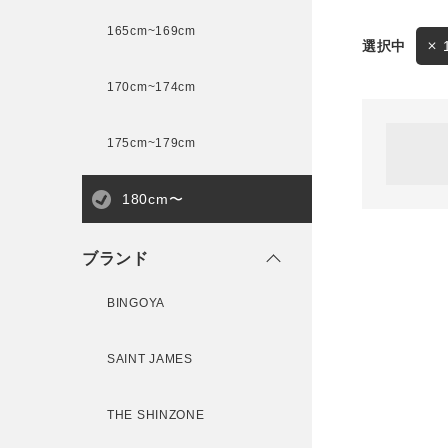
165cm~169cm
サイズ
170cm~174cm
ゲスト
様
175cm~179cm
ブランド
180cm〜
ログイン / マイページ
ブランド
お気に入りアイテム
BINGOYA
注文履歴
SAINT JAMES
新規会員登録
THE SHINZONE