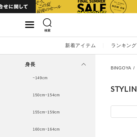
検索
詳細検索
新着アイテム
ランキング
キーワード
身長
BINGOYA
~149cm
STYLI
性別
150cm~154cm
MENS
LADI
155cm~159cm
カテゴリ
160cm~164cm