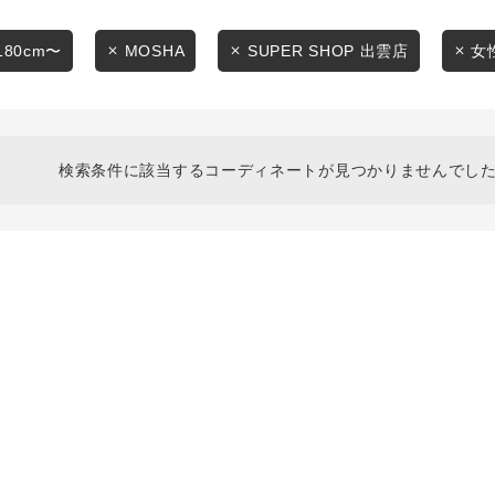
スタイリングから探す
商品タイプ
ブランドから探す
180cm〜
MOSHA
SUPER SHOP 出雲店
女
通常商品
WEB限定アイテムを探す
履き比べ可能商品から探す
セール価格
検索条件に該当するコーディネートが見つかりませんでした
お知らせ・ご利用ガイド
在庫
お知らせ
在庫あり
ご利用ガイド
ギフトラッピング
お問い合わせ
この条件で絞り込む