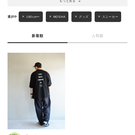
もっと見る
性別
MENS
LADIES
KIDS
180cm〜
MOSHA
グッズ
スニーカー
カテゴリ
新着順
人気順
サイズ
ブランド