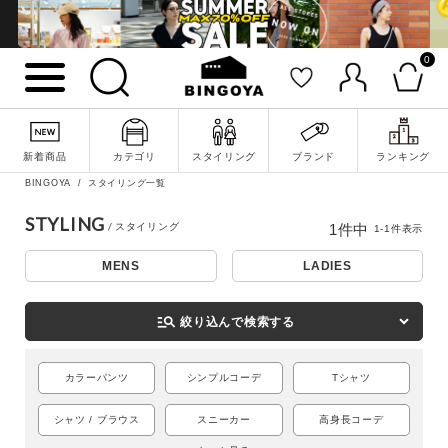
0
詳細検索
新着商品
カテゴリ
スタイリング
ブランド
ランキング
BINGOYA
スタイリング一覧
STYLING
1
件中
1
-
1
件表示
MENS
LADIES
manage_search
絞り込んで検索する
カラーパンツ
シンプルコーデ
Tシャツ
キーワード
シャツ / ブラウス
スニーカー
高身長コーデ