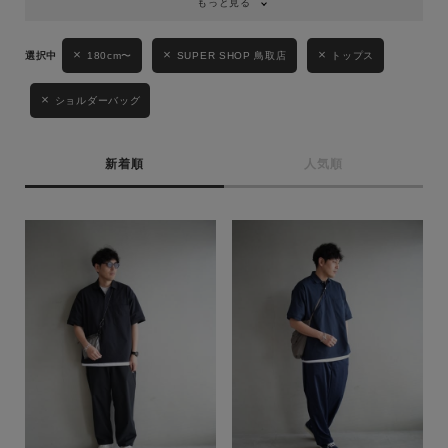
もっと見る
180cm〜
SUPER SHOP 鳥取店
トップス
ショルダーバッグ
新着順
人気順
キーワード
性別
MENS
LADIES
KIDS
カテゴリ