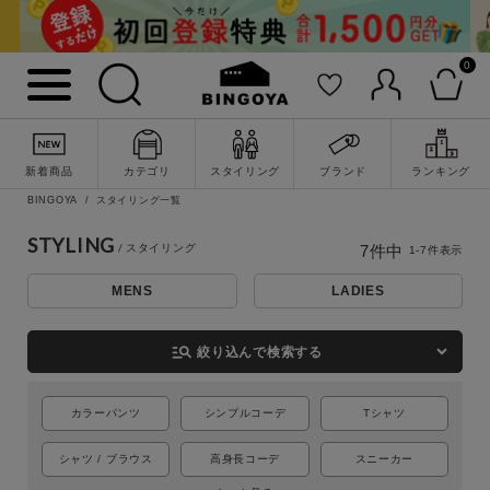
0
新着商品
カテゴリ
スタイリング
ブランド
ランキング
BINGOYA
スタイリング一覧
詳細検索
STYLING
7
件中
1
-
7
件表示
MENS
LADIES
manage_search
絞り込んで検索する
カラーパンツ
シンプルコーデ
Tシャツ
シャツ / ブラウス
高身長コーデ
スニーカー