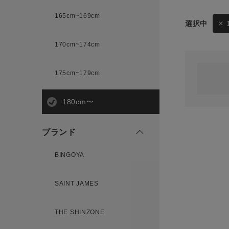
165cm~169cm
サイズ
170cm~174cm
ゲスト
様
175cm~179cm
ブランド
180cm〜
ログイン / マイページ
ブランド
お気に入りアイテム
BINGOYA
注文履歴
SAINT JAMES
新規会員登録
THE SHINZONE