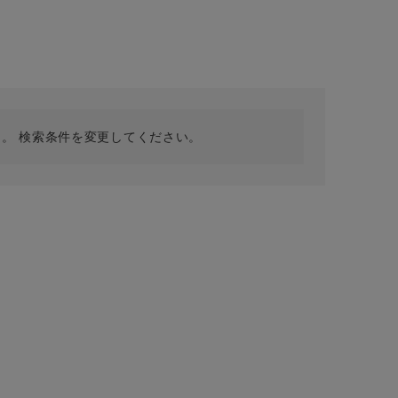
採用情報
ギフトカード
予約商品
WEB限定
。 検索条件を変更してください。
在庫なし含む
BINGOYA
無料公式アプリダウンロード