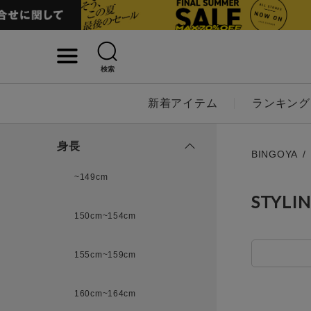
検索
詳細検索
新着アイテム
ランキング
キーワード
身長
BINGOYA
~149cm
STYLI
性別
150cm~154cm
MENS
LADI
155cm~159cm
カテゴリ
160cm~164cm