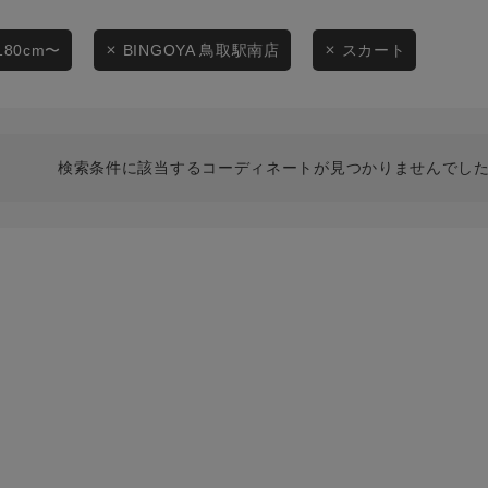
スタイリングから探す
商品タイプ
ブランドから探す
180cm〜
BINGOYA 鳥取駅南店
スカート
通常商品
WEB限定アイテムを探す
履き比べ可能商品から探す
セール価格
検索条件に該当するコーディネートが見つかりませんでした
お知らせ・ご利用ガイド
在庫
お知らせ
在庫あり
ご利用ガイド
ギフトラッピング
お問い合わせ
この条件で絞り込む