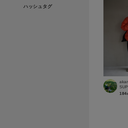
aka
SU
184