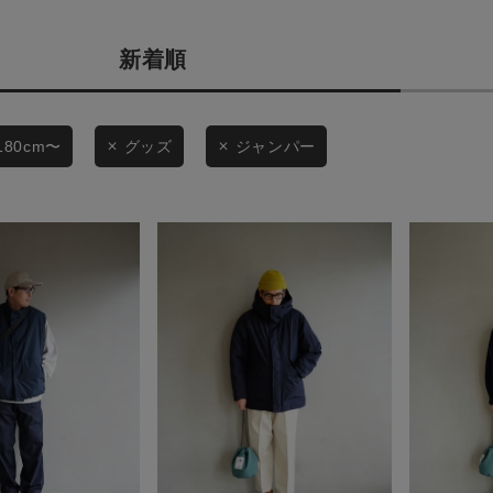
商品タイプ
条件絞り込み検索
新着順
通常商品
カテゴリから探す
スタイリングから探す
セール価格
180cm〜
グッズ
ジャンパー
ブランドから探す
WEB限定アイテムを探す
在庫
履き比べ可能商品から探す
在庫あり
お知らせ・ご利用ガイド
お知らせ
この条件で絞り込む
ご利用ガイド
ギフトラッピング