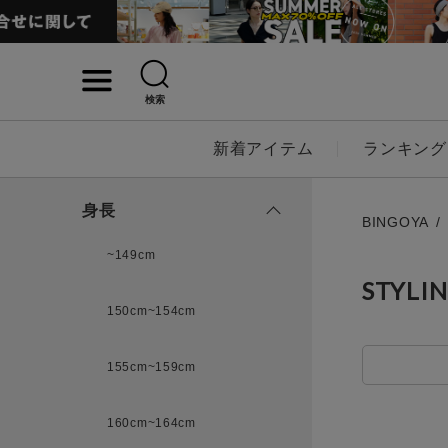
検索
詳細検索
新着アイテム
ランキング
キーワード
身長
BINGOYA
~149cm
STYLI
性別
150cm~154cm
MENS
LADI
155cm~159cm
カテゴリ
160cm~164cm