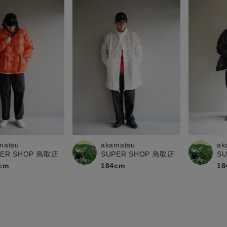
akamatsu
matsu
ak
SUPER SHOP 鳥取店
PER SHOP 鳥取店
S
184cm
cm
18