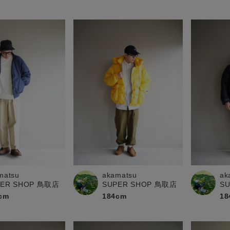
matsu
akamatsu
ak
PER SHOP 鳥取店
SUPER SHOP 鳥取店
S
cm
184cm
18