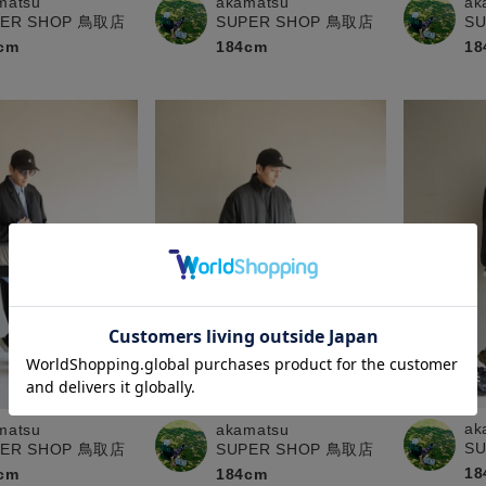
matsu
akamatsu
ak
PER SHOP 鳥取店
SUPER SHOP 鳥取店
S
cm
184cm
18
ak
matsu
akamatsu
S
PER SHOP 鳥取店
SUPER SHOP 鳥取店
18
cm
184cm