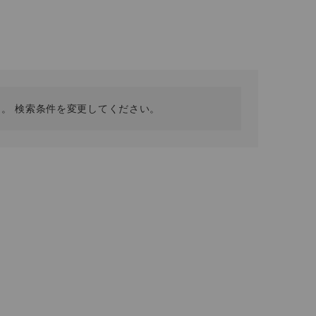
採用情報
ギフトカード
予約商品
WEB限定
。 検索条件を変更してください。
在庫なし含む
BINGOYA
無料公式アプリダウンロード