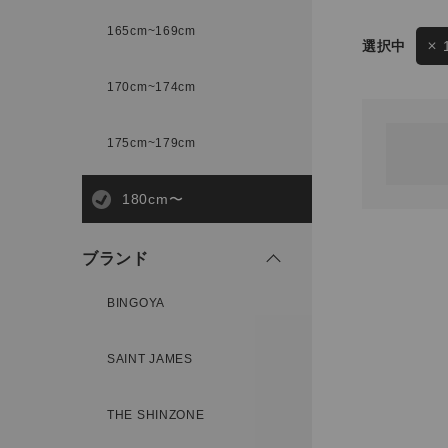
165cm~169cm
サイズ
170cm~174cm
ゲスト
様
175cm~179cm
ブランド
180cm〜
ログイン / マイページ
ブランド
お気に入りアイテム
BINGOYA
注文履歴
SAINT JAMES
新規会員登録
THE SHINZONE