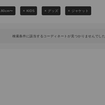
スタイリングから探す
商品タイプ
ブランドから探す
180cm〜
KIDS
グッズ
ジャケット
通常商品
WEB限定アイテムを探す
履き比べ可能商品から探す
セール価格
検索条件に該当するコーディネートが見つかりませんでした
お知らせ・ご利用ガイド
在庫
お知らせ
在庫あり
ご利用ガイド
ギフトラッピング
お問い合わせ
この条件で絞り込む