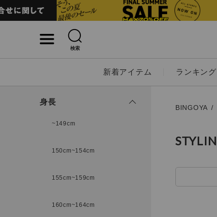
検索
詳細検索
新着アイテム
ランキング
キーワード
身長
BINGOYA
~149cm
STYLI
性別
150cm~154cm
MENS
LADI
155cm~159cm
カテゴリ
160cm~164cm