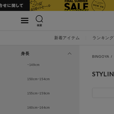
検索
詳細検索
新着アイテム
ランキング
キーワード
身長
BINGOYA
~149cm
STYLI
性別
150cm~154cm
MENS
LADI
155cm~159cm
カテゴリ
160cm~164cm