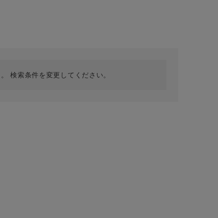
採用情報
ギフトカード
予約商品
WEB限定
。 検索条件を変更してください。
在庫なし含む
BINGOYA
無料公式アプリダウンロード