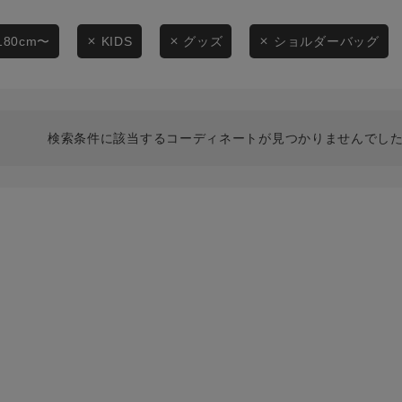
スタイリングから探す
商品タイプ
ブランドから探す
180cm〜
KIDS
グッズ
ショルダーバッグ
通常商品
WEB限定アイテムを探す
履き比べ可能商品から探す
セール価格
検索条件に該当するコーディネートが見つかりませんでした
お知らせ・ご利用ガイド
在庫
お知らせ
在庫あり
ご利用ガイド
ギフトラッピング
お問い合わせ
この条件で絞り込む