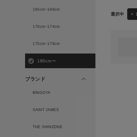
165cm~169cm
サイズ
170cm~174cm
ゲスト
様
175cm~179cm
ブランド
180cm〜
ログイン / マイページ
ブランド
お気に入りアイテム
BINGOYA
注文履歴
SAINT JAMES
新規会員登録
THE SHINZONE