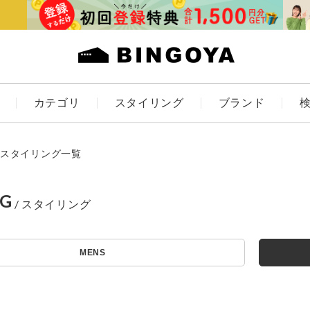
カテゴリ
スタイリング
ブランド
カラー
スタイリング一覧
NG
アイテムを探す
ES
KIDS
MENS
価格
条件絞り込み検索
カテゴリから探す
～