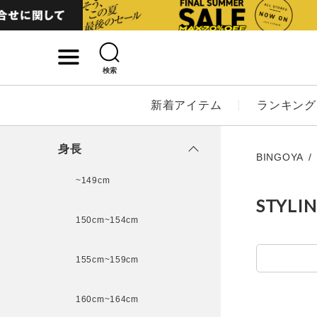
検索
詳細検索
新着アイテム
ランキング
キーワード
身長
BINGOYA
~149cm
STYLI
性別
150cm~154cm
MENS
LADI
155cm~159cm
カテゴリ
160cm~164cm