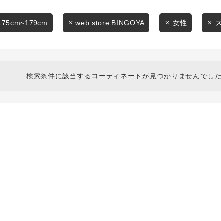
スタイリングから探す
商品タイプ
ブランドから探す
175cm~179cm
web store BINGOYA
女性
通常商品
WEB限定アイテムを探す
履き比べ可能商品から探す
セール価格
検索条件に該当するコーディネートが見つかりませんでした
お知らせ・ご利用ガイド
在庫
お知らせ
在庫あり
ご利用ガイド
ギフトラッピング
お問い合わせ
この条件で絞り込む