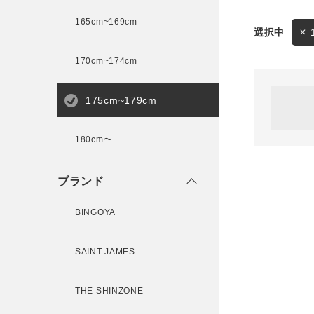
165cm~169cm
サイズ
170cm~174cm
ゲスト
様
175cm~179cm
ブランド
180cm〜
ログイン / マイページ
ブランド
お気に入りアイテム
BINGOYA
注文履歴
SAINT JAMES
新規会員登録
THE SHINZONE