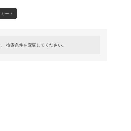
採用情報
ギフトカード
スカート
予約商品
WEB限定
。 検索条件を変更してください。
在庫なし含む
BINGOYA
無料公式アプリダウンロード