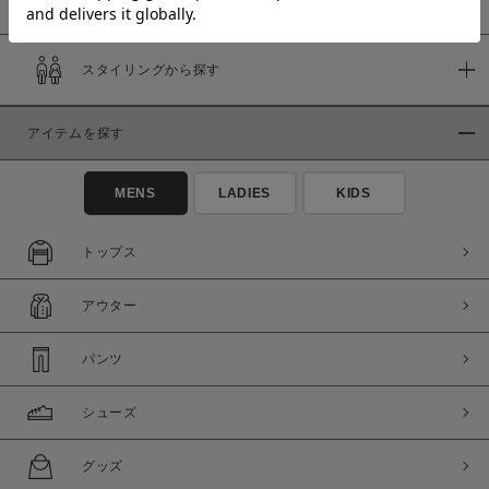
スタイリングから探す
価格
～
アイテムを探す
商品タイプ
MENS
LADIES
KIDS
通常商品
予約商品
セール価格
WEB限定
トップス
在庫
アウター
在庫あり
在庫なし含む
パンツ
シューズ
グッズ