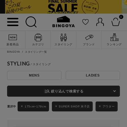
0
詳細検索
新着商品
カテゴリ
スタイリング
ブランド
ランキング
BINGOYA
スタイリング一覧
STYLING
MENS
LADIES
キーワード
manage_search
絞り込んで検索する
性別
175cm~179cm
SUPER SHOP 米子店
アウター
MENS
LADIES
KIDS
カテゴリ