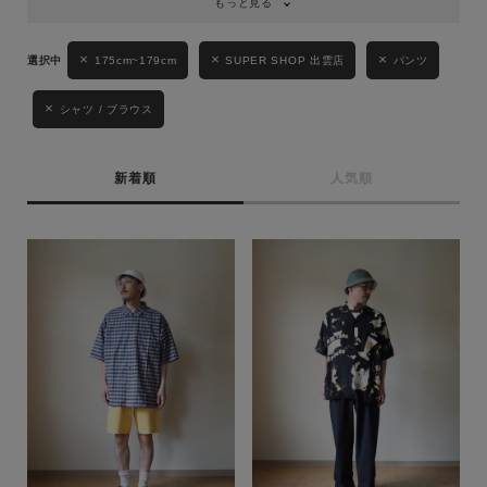
もっと見る
キーワード
175cm~179cm
SUPER SHOP 出雲店
パンツ
シャツ / ブラウス
性別
MENS
LADIES
KIDS
新着順
人気順
カテゴリ
サイズ
ブランド