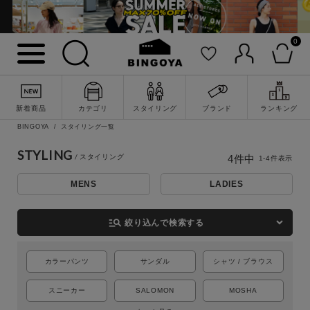
0
新着商品
カテゴリ
スタイリング
ブランド
ランキング
詳細検索
BINGOYA
スタイリング一覧
STYLING
4
件中
1
-
4
件表示
MENS
LADIES
manage_search
絞り込んで検索する
カラーパンツ
サンダル
シャツ / ブラウス
スニーカー
SALOMON
MOSHA