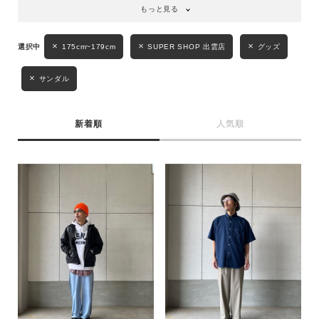
もっと見る
キーワード
175cm~179cm
SUPER SHOP 出雲店
グッズ
サンダル
性別
MENS
LADIES
KIDS
新着順
人気順
カテゴリ
サイズ
ブランド