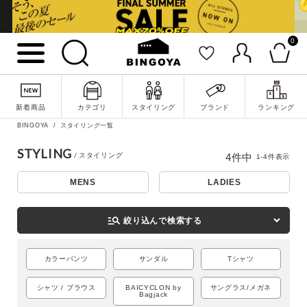
0
新着商品
カテゴリ
スタイリング
ブランド
ランキング
詳細検索
BINGOYA
スタイリング一覧
STYLING
4
件中
1
-
4
件表示
MENS
LADIES
manage_search
絞り込んで検索する
カラーパンツ
サンダル
Tシャツ
シャツ / ブラウス
BAICYCLON by
サングラス/メガネ
Bagjack