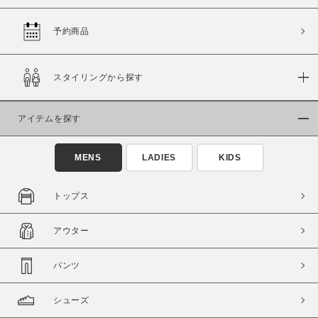
予約商品
価格
スタイリングから探す
～
アイテムを探す
商品タイプ
通常商品
予約商品
MENS
LADIES
KIDS
セール価格
WEB限定
トップス
在庫
アウター
在庫あり
在庫なし含む
パンツ
シューズ