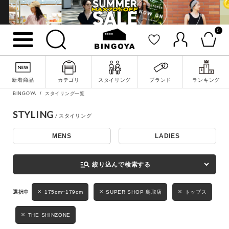
0
詳細検索
新着商品
カテゴリ
スタイリング
ブランド
ランキング
BINGOYA
スタイリング一覧
STYLING
MENS
LADIES
キーワード
manage_search
絞り込んで検索する
性別
175cm~179cm
SUPER SHOP 鳥取店
トップス
MENS
LADIES
KIDS
THE SHINZONE