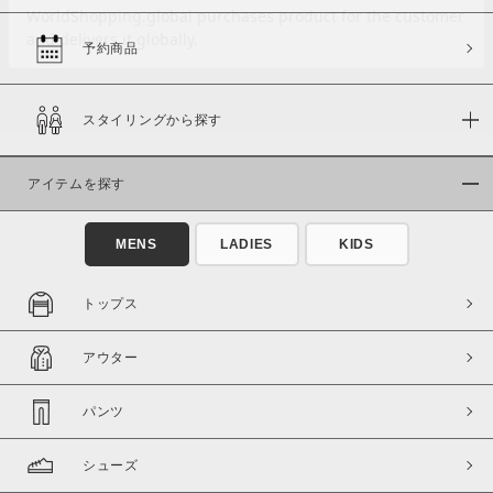
予約商品
価格
スタイリングから探す
～
アイテムを探す
商品タイプ
通常商品
予約商品
MENS
LADIES
KIDS
セール価格
WEB限定
トップス
在庫
アウター
在庫あり
在庫なし含む
パンツ
シューズ