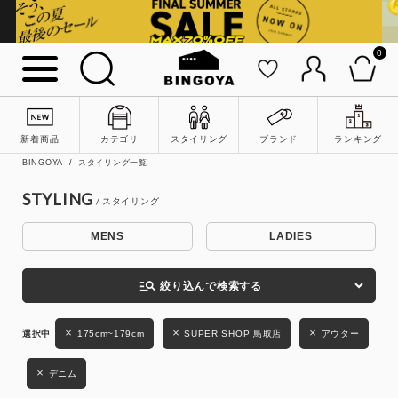
0
詳細検索
新着商品
カテゴリ
スタイリング
ブランド
ランキング
BINGOYA
スタイリング一覧
STYLING
MENS
LADIES
キーワード
manage_search
絞り込んで検索する
性別
175cm~179cm
SUPER SHOP 鳥取店
アウター
MENS
LADIES
KIDS
デニム