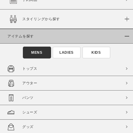
スタイリングから探す
価格
～
アイテムを探す
商品タイプ
MENS
LADIES
KIDS
通常商品
予約商品
セール価格
WEB限定
トップス
在庫
アウター
在庫あり
在庫なし含む
パンツ
シューズ
グッズ