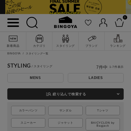
0
新着商品
カテゴリ
スタイリング
ブランド
ランキング
BINGOYA
スタイリング一覧
詳細検索
STYLING
7
件中
1
-
7
件表示
MENS
LADIES
manage_search
絞り込んで検索する
カラーパンツ
サンダル
Tシャツ
スニーカー
ジャケット
BAICYCLON by
Bagjack