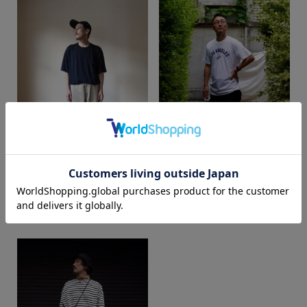
カラー
itogawa
wsn
SUPER SHOP 出雲店
web store BINGOYA
175cm
164cm
価格
～
商品タイプ