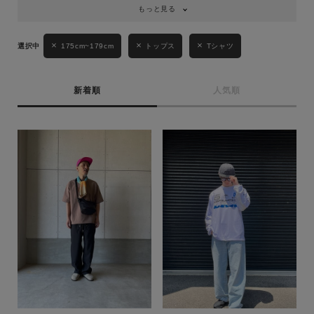
もっと見る
175cm~179cm
トップス
Tシャツ
新着順
人気順
キーワード
性別
MENS
LADIES
KIDS
カテゴリ