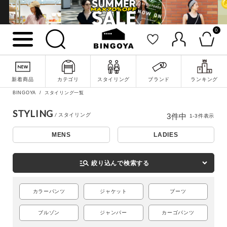
0
新着商品
カテゴリ
スタイリング
ブランド
ランキング
詳細検索
BINGOYA
スタイリング一覧
STYLING
3
件中
1
-
3
件表示
MENS
LADIES
manage_search
絞り込んで検索する
カラーパンツ
ジャケット
ブーツ
ブルゾン
ジャンパー
カーゴパンツ