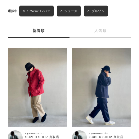
キーワード
175cm~179cm
シューズ
ブルゾン
新着順
人気順
性別
MENS
LADIES
KIDS
カテゴリ
サイズ
ブランド
r.yamamoto
r.yamamoto
SUPER SHOP 鳥取店
SUPER SHOP 鳥取店