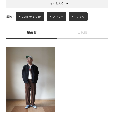
もっと見る
性別
MENS
LADIES
KIDS
175cm~179cm
アウター
Tシャツ
カテゴリ
新着順
人気順
サイズ
ブランド