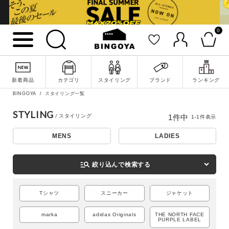
0
詳細検索
新着商品
カテゴリ
スタイリング
ブランド
ランキング
BINGOYA
スタイリング一覧
STYLING
1
件中
1
-
1
件表示
MENS
LADIES
manage_search
絞り込んで検索する
Tシャツ
スニーカー
ジャケット
キーワード
marka
adidas Originals
THE NORTH FACE
PURPLE LABEL