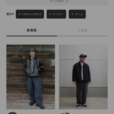
もっと見る
キーワード
175cm~179cm
アウター
デニム
性別
新着順
人気順
MENS
LADIES
KIDS
カテゴリ
サイズ
ブランド