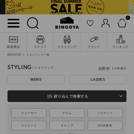
0
新着商品
カテゴリ
スタイリング
ブランド
ランキング
詳細検索
BINGOYA
スタイリング一覧
STYLING
4
件中
1
-
4
件表示
MENS
LADIES
manage_search
絞り込んで検索する
スニーカー
デニム
ジャケット
ストリート
キャップ
2025秋冬