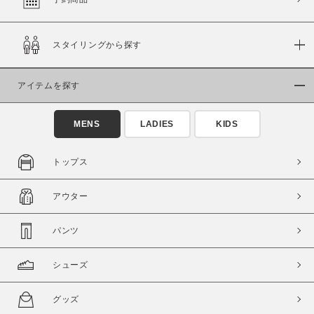
スタイリングから探す
価格
～
アイテムを探す
商品タイプ
MENS
LADIES
KIDS
通常商品
予約商品
セール価格
WEB限定
トップス
在庫
アウター
在庫あり
在庫なし含む
パンツ
シューズ
グッズ