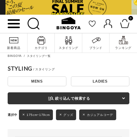
0
詳細検索
新着商品
カテゴリ
スタイリング
ブランド
ランキング
BINGOYA
スタイリング一覧
STYLING
MENS
LADIES
キーワード
manage_search
絞り込んで検索する
性別
175cm~179cm
グッズ
カジュアルコーデ
MENS
LADIES
KIDS
カテゴリ