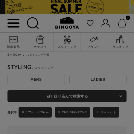
0
詳細検索
新着商品
カテゴリ
スタイリング
ブランド
ランキング
BINGOYA
スタイリング一覧
STYLING
MENS
LADIES
キーワード
manage_search
絞り込んで検索する
性別
175cm~179cm
THE SHINZONE
ジャケット
MENS
LADIES
KIDS
カテゴリ