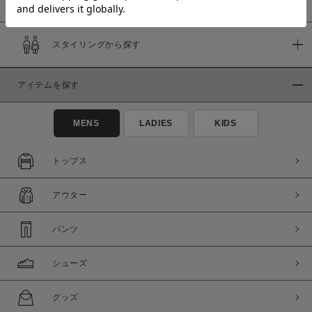
スタイリングから探す
価格
～
アイテムを探す
商品タイプ
MENS
LADIES
KIDS
通常商品
予約商品
セール価格
WEB限定
トップス
在庫
アウター
在庫あり
在庫なし含む
パンツ
シューズ
グッズ