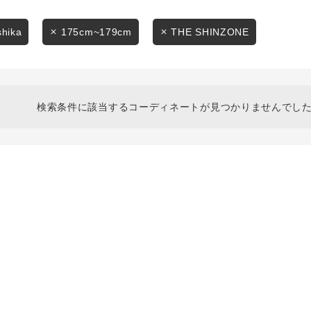
スタイリングから探す
商品タイプ
ブランドから探す
shika
175cm~179cm
THE SHINZONE
通常商品
WEB限定アイテムを探す
履き比べ可能商品から探す
セール価格
検索条件に該当するコーディネートが見つかりませんでした
お知らせ・ご利用ガイド
在庫
お知らせ
在庫あり
ご利用ガイド
ギフトラッピング
お問い合わせ
この条件で絞り込む