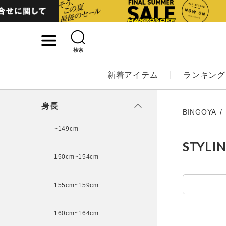
検索
詳細検索
新着アイテム
ランキング
キーワード
身長
BINGOYA
~149cm
STYLI
性別
150cm~154cm
MENS
LADI
155cm~159cm
カテゴリ
160cm~164cm