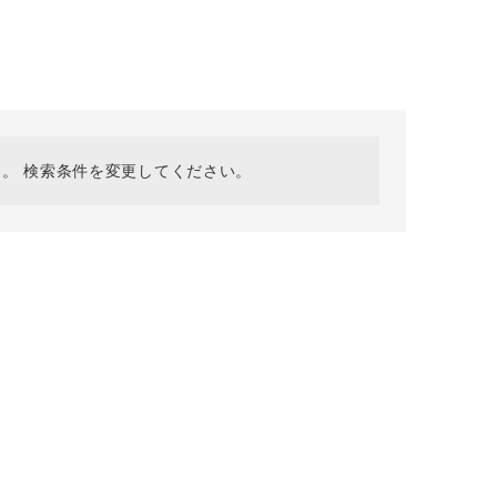
採用情報
ギフトカード
予約商品
WEB限定
。 検索条件を変更してください。
在庫なし含む
BINGOYA
無料公式アプリダウンロード