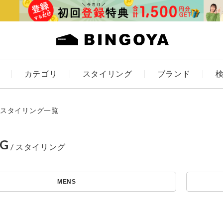
カテゴリ
スタイリング
ブランド
カラー
スタイリング一覧
NG
アイテムを探す
ES
KIDS
MENS
価格
条件絞り込み検索
カテゴリから探す
～