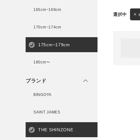
165cm~169cm
サイズ
170cm~174cm
ゲスト
様
175cm~179cm
ブランド
180cm〜
ログイン / マイページ
ブランド
お気に入りアイテム
BINGOYA
注文履歴
SAINT JAMES
新規会員登録
THE SHINZONE