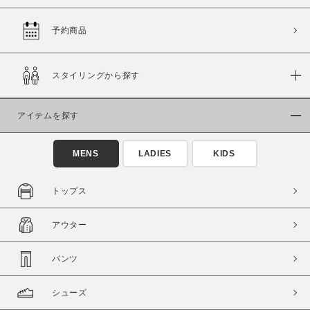
予約商品
価格
スタイリングから探す
～
アイテムを探す
商品タイプ
通常商品
予約商品
MENS
LADIES
KIDS
セール価格
WEB限定
トップス
在庫
アウター
在庫あり
在庫なし含む
パンツ
シューズ