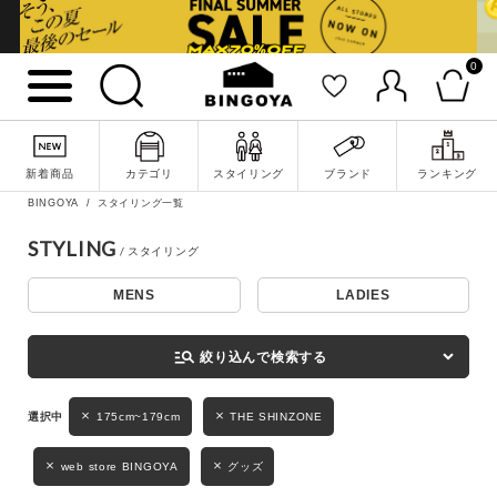
0
詳細検索
新着商品
カテゴリ
スタイリング
ブランド
ランキング
BINGOYA
スタイリング一覧
STYLING
MENS
LADIES
キーワード
manage_search
絞り込んで検索する
性別
175cm~179cm
THE SHINZONE
MENS
LADIES
KIDS
web store BINGOYA
グッズ