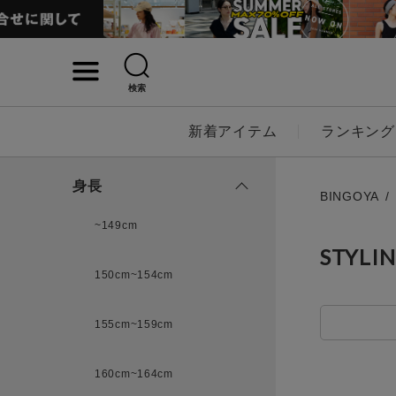
検索
詳細検索
新着アイテム
ランキング
キーワード
身長
BINGOYA
~149cm
STYLI
性別
150cm~154cm
MENS
LADI
155cm~159cm
カテゴリ
160cm~164cm