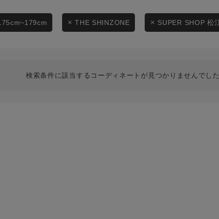
スタイリングから探す
商品タイプ
ブランドから探す
175cm~179cm
THE SHINZONE
SUPER SHOP 松
通常商品
WEB限定アイテムを探す
履き比べ可能商品から探す
セール価格
検索条件に該当するコーディネートが見つかりませんでした
お知らせ・ご利用ガイド
在庫
お知らせ
在庫あり
ご利用ガイド
ギフトラッピング
お問い合わせ
この条件で絞り込む