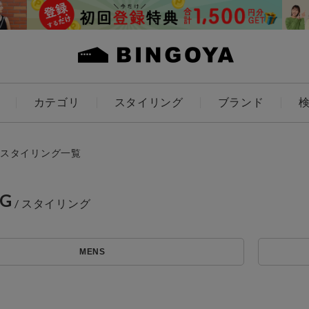
カテゴリ
スタイリング
ブランド
カラー
スタイリング一覧
NG
アイテムを探す
ES
KIDS
MENS
価格
条件絞り込み検索
カテゴリから探す
～