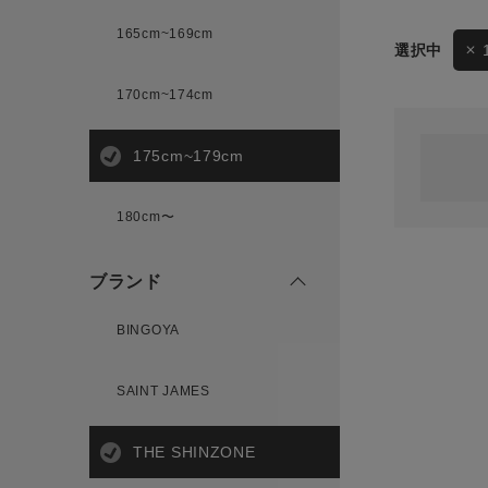
165cm~169cm
サイズ
170cm~174cm
ゲスト
様
175cm~179cm
ブランド
180cm〜
ログイン / マイページ
ブランド
お気に入りアイテム
BINGOYA
注文履歴
SAINT JAMES
新規会員登録
THE SHINZONE