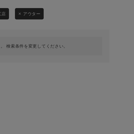
採用情報
ギフトカード
江店
アウター
予約商品
WEB限定
。 検索条件を変更してください。
在庫なし含む
BINGOYA
無料公式アプリダウンロード