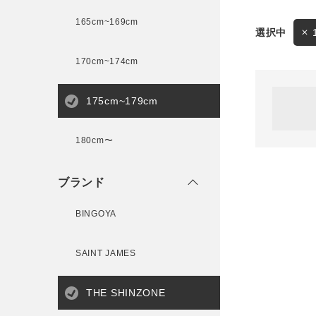
165cm~169cm
サイズ
170cm~174cm
ゲスト
様
175cm~179cm
ブランド
180cm〜
ログイン / マイページ
ブランド
お気に入りアイテム
BINGOYA
注文履歴
SAINT JAMES
新規会員登録
THE SHINZONE