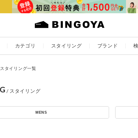
カテゴリ
スタイリング
ブランド
カラー
スタイリング一覧
NG
アイテムを探す
ES
KIDS
MENS
価格
条件絞り込み検索
カテゴリから探す
～