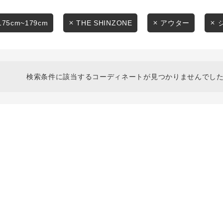
スタイリングから探す
商品タイプ
ブランドから探す
175cm~179cm
THE SHINZONE
アウター
通常商品
WEB限定アイテムを探す
履き比べ可能商品から探す
セール価格
検索条件に該当するコーディネートが見つかりませんでした
お知らせ・ご利用ガイド
在庫
お知らせ
在庫あり
ご利用ガイド
ギフトラッピング
お問い合わせ
この条件で絞り込む