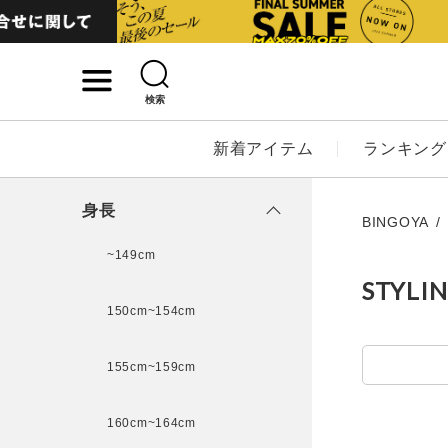
検索
詳細検索
新着アイテム
ランキング
キーワード
身長
BINGOYA
~149cm
STYLI
性別
150cm~154cm
MENS
LADI
155cm~159cm
カテゴリ
160cm~164cm