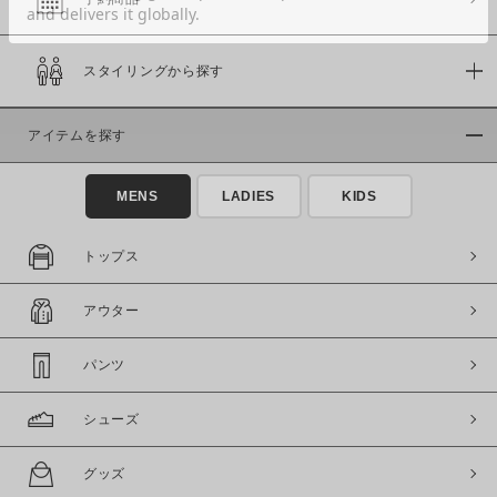
スタイリングから探す
価格
～
アイテムを探す
商品タイプ
MENS
LADIES
KIDS
通常商品
予約商品
セール価格
WEB限定
トップス
在庫
アウター
在庫あり
在庫なし含む
パンツ
シューズ
グッズ