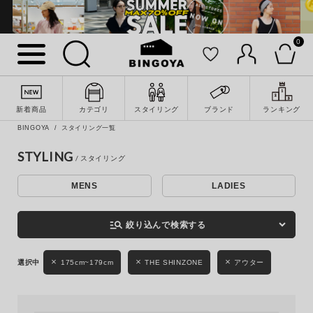
0
詳細検索
新着商品
カテゴリ
スタイリング
ブランド
ランキング
BINGOYA
スタイリング一覧
STYLING
MENS
LADIES
キーワード
manage_search
絞り込んで検索する
性別
175cm~179cm
THE SHINZONE
アウター
MENS
LADIES
KIDS
カテゴリ